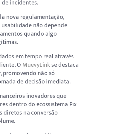
 de incidentes.
pela nova regulamentação,
 a usabilidade não depende
bramentos quando algo
ítimas.
r dados em tempo real através
liente. O
MuevyLink
se destaca
ar, promovendo não só
tomada de decisão imediata.
inanceiros inovadores que
res dentro do ecossistema Pix
s diretos na conversão
olume.