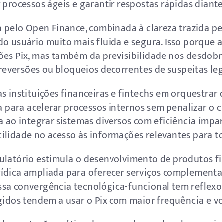
 processos ágeis e garantir respostas rápidas diante
da pelo Open Finance, combinada à clareza trazida 
do usuário muito mais fluida e segura. Isso porque
ções Pix, mas também da previsibilidade nos desdo
versões ou bloqueios decorrentes de suspeitas leg
s instituições financeiras e fintechs em orquestra
va para acelerar processos internos sem penalizar o c
ia ao integrar sistemas diversos com eficiência ímp
ilidade no acesso às informações relevantes para 
ulatório estimula o desenvolvimento de produtos f
ídica ampliada para oferecer serviços complementa
sa convergência tecnológica-funcional tem reflexo
egidos tendem a usar o Pix com maior frequência e v