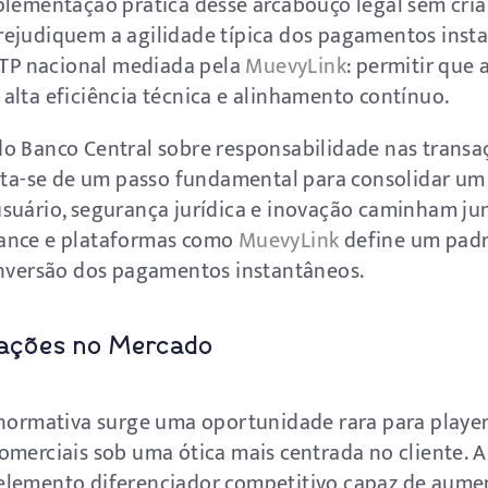
plementação prática desse arcabouço legal sem cria
ejudiquem a agilidade típica dos pagamentos insta
 ITP nacional mediada pela
MuevyLink
: permitir que 
alta eficiência técnica e alinhamento contínuo.
o Banco Central sobre responsabilidade nas transa
rata-se de um passo fundamental para consolidar um 
suário, segurança jurídica e inovação caminham ju
nance e plataformas como
MuevyLink
define um padr
onversão dos pagamentos instantâneos.
icações no Mercado
 normativa surge uma oportunidade rara para playe
omerciais sob uma ótica mais centrada no cliente. A
elemento diferenciador competitivo capaz de aumen