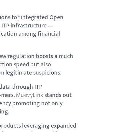
tions for integrated Open
 ITP infrastructure —
cation among financial
new regulation boosts a much
ction speed but also
om legitimate suspicions.
e data through ITP
tomers.
MuevyLink
stands out
ciency promoting not only
ing.
 products leveraging expanded