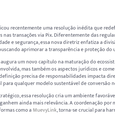
licou recentemente uma resolução inédita que redef
tes nas transações via Pix. Diferentemente das regu
ade e segurança, essa nova diretriz enfatiza a divi
 buscando aprimorar a transparência e proteção do u
naugura um novo capítulo na maturação do ecossist
envolvida, mas também os aspectos jurídicos e come
definição precisa de responsabilidades impacta dir
al para qualquer modelo sustentável de conversão no
tratégico, essa resolução cria um ambiente favoráv
ganhem ainda mais relevância. A coordenação por m
aformas como a
MuevyLink
, torna-se crucial para h