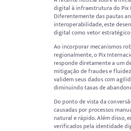
A recente notícia sobre a inic
digital à infraestrutura do P
Diferentemente das pautas ant
interoperabilidade, este des
digital como vetor estratégic
Ao incorporar mecanismos robu
regionalmente, o Pix Internaci
responde diretamente a um des
mitigação de fraudes e fluide
validem seus dados com agili
diminuindo taxas de abandon
Do ponto de vista da conversã
causadas por processos manuai
natural e rápido. Além disso,
verificados pela identidade di