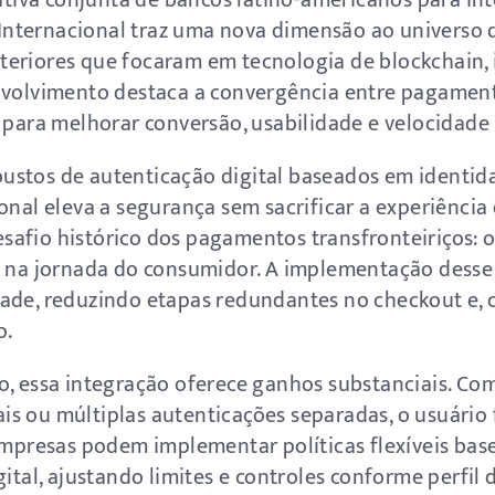
iativa conjunta de bancos latino-americanos para in
ix Internacional traz uma nova dimensão ao universo
eriores que focaram em tecnologia de blockchain, in
envolvimento destaca a convergência entre pagamen
o para melhorar conversão, usabilidade e velocidade
stos de autenticação digital baseados em identida
onal eleva a segurança sem sacrificar a experiência
afio histórico dos pagamentos transfronteiriços: o 
z na jornada do consumidor. A implementação desse
dade, reduzindo etapas redundantes no checkout e,
o.
o, essa integração oferece ganhos substanciais. Com
s ou múltiplas autenticações separadas, o usuário 
 empresas podem implementar políticas flexíveis bas
gital, ajustando limites e controles conforme perfil