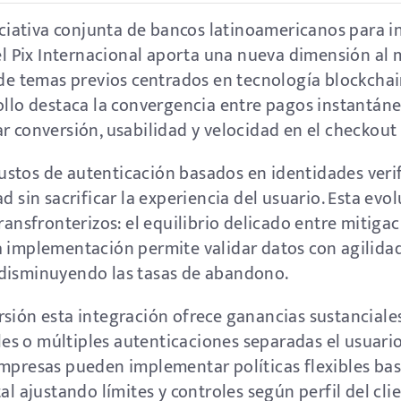
niciativa conjunta de bancos latinoamericanos para 
del Pix Internacional aporta una nueva dimensión al
 de temas previos centrados en tecnología blockchain,
ollo destaca la convergencia entre pagos instantáne
r conversión, usabilidad y velocidad en el checkout 
stos de autenticación basados en identidades verif
ad sin sacrificar la experiencia del usuario. Esta e
ransfronterizos: el equilibrio delicado entre mitigac
a implementación permite validar datos con agilid
 disminuyendo las tasas de abandono.
sión esta integración ofrece ganancias sustanciales.
s o múltiples autenticaciones separadas el usuario
empresas pueden implementar políticas flexibles bas
tal ajustando límites y controles según perfil del c