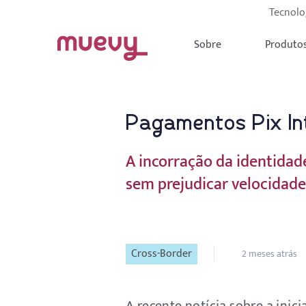
Tecnolo
Sobre
Produto
Pagamentos Pix Int
A incorração da identidad
sem prejudicar velocidad
Cross-Border
2 meses atrás